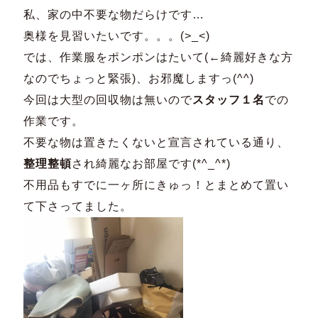
私、
家の中不要な物だらけです…
奥様を見習いたいです。。。(>_<)
では、作業服をポンポンはたいて(←
綺麗好きな方
なのでちょっと緊張)、お邪魔しますっ(^^)
今回は大型の回収物は無いので
スタッフ１名
での
作業です。
不要な物は置きたくないと宣言されている通り、
整理整頓
され綺麗なお部屋です(*^_^*)
不用品もすでに一ヶ所にきゅっ！
とまとめて置い
て下さってました。